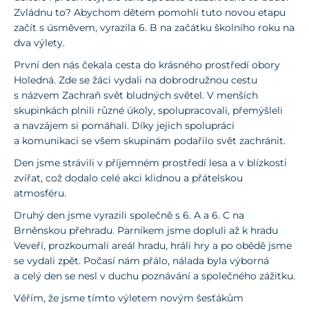
Zvládnu to? Abychom dětem pomohli tuto novou etapu
začít s úsměvem, vyrazila 6. B na začátku školního roku na
dva výlety.
První den nás čekala cesta do krásného prostředí obory
Holedná. Zde se žáci vydali na dobrodružnou cestu
s názvem Zachraň svět bludných světel. V menších
skupinkách plnili různé úkoly, spolupracovali, přemýšleli
a navzájem si pomáhali. Díky jejich spolupráci
a komunikaci se všem skupinám podařilo svět zachránit.
Den jsme strávili v příjemném prostředí lesa a v blízkosti
zvířat, což dodalo celé akci klidnou a přátelskou
atmosféru.
Druhý den jsme vyrazili společně s 6. A a 6. C na
Brněnskou přehradu. Parníkem jsme dopluli až k hradu
Veveří, prozkoumali areál hradu, hráli hry a po obědě jsme
se vydali zpět. Počasí nám přálo, nálada byla výborná
a celý den se nesl v duchu poznávání a společného zážitku.
Věřím, že jsme tímto výletem novým šesťákům