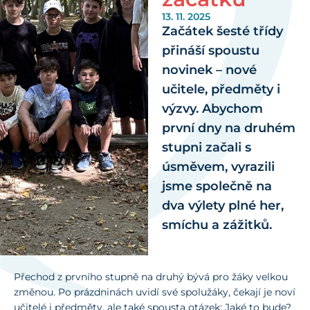
13. 11. 2025
Začátek šesté třídy
přináší spoustu
novinek – nové
učitele, předměty i
výzvy. Abychom
první dny na druhém
stupni začali s
úsměvem, vyrazili
jsme společně na
dva výlety plné her,
smíchu a zážitků.
Přechod z prvního stupně na druhý bývá pro žáky velkou
změnou. Po prázdninách uvidí své spolužáky, čekají je noví
učitelé i předměty, ale také spousta otázek: Jaké to bude?