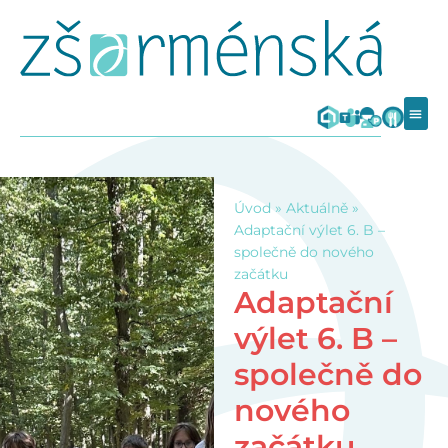
Úvod
»
Aktuálně
»
Adaptační výlet 6. B –
společně do nového
začátku
Adaptační
výlet 6. B –
společně do
nového
začátku