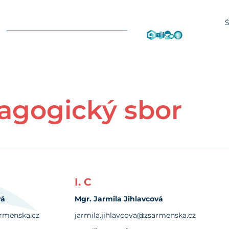
agogický sbor
I. C
vá
Mgr. Jarmila Jihlavcová
rmenska.cz
jarmila.jihlavcova@zsarmenska.cz