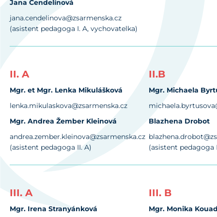
Jana Cendelínová
jana.cendelinova@zsarmenska.cz
(asistent pedagoga I. A, vychovatelka)
II. A
II.B
Mgr. et Mgr. Lenka Mikulášková
Mgr. Michaela Byr
lenka.mikulaskova@zsarmenska.cz
michaela.byrtusova
Mgr. Andrea Žember Kleinová
Blazhena Drobot
andrea.zember.kleinova@zsarmenska.cz
blazhena.drobot@z
(asistent pedagoga II. A)
(asistent pedagoga I
III. A
III. B
Mgr. Irena Stranyánková
Mgr. Monika Koua