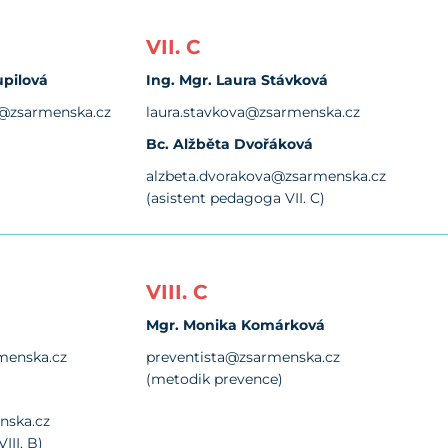
VII. C
upilová
Ing. Mgr. Laura Stávková
a@zsarmenska.cz
laura.stavkova@zsarmenska.cz
Bc. Alžběta Dvořáková
alzbeta.dvorakova@zsarmenska.cz
(asistent pedagoga VII. C)
VIII. C
Mgr. Monika Komárková
rmenska.cz
preventista@zsarmenska.cz
(metodik prevence)
nska.cz
III. B)