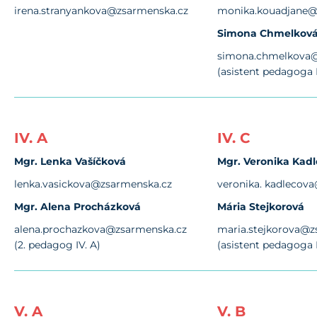
irena.stranyankova@zsarmenska.cz
monika.kouadjane@
Simona Chmelkov
simona.chmelkova@
(asistent pedagoga II
IV. A
IV. C
Mgr. Lenka Vašíčková
Mgr. Veronika Kad
lenka.vasickova@zsarmenska.cz
veronika. kadlecov
Mgr. Alena Procházková
Mária Stejkorová
alena.prochazkova@zsarmenska.cz
maria.stejkorova@z
(2. pedagog IV. A)
(asistent pedagoga I
V. A
V. B