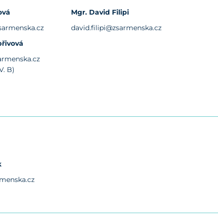
ová
Mgr. David Filipi
sarmenska.cz
david.filipi@zsarmenska.cz
přivová
armenska.cz
V. B)
k
rmenska.cz