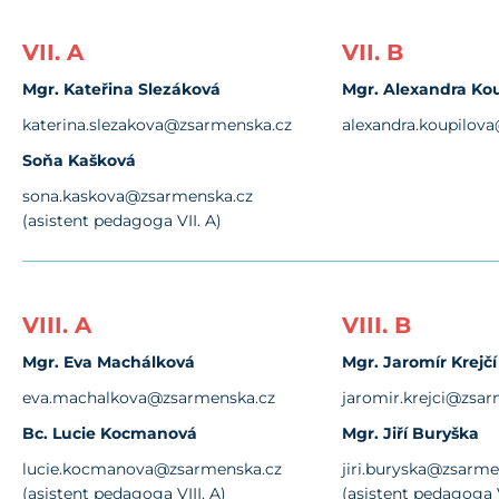
VII. A
VII. B
Mgr. Kateřina Slezáková
Mgr. Alexandra Ko
katerina.slezakova@zsarmenska.cz
alexandra.koupilov
Soňa Kašková
sona.kaskova@zsarmenska.cz
(asistent pedagoga VII. A)
VIII. A
VIII. B
Mgr. Eva Machálková
Mgr. Jaromír Krejčí
eva.machalkova@zsarmenska.cz
jaromir.krejci@zsa
Bc. Lucie Kocmanová
Mgr. Jiří Buryška
lucie.kocmanova@zsarmenska.cz
jiri.buryska@zsarme
(asistent pedagoga VIII. A)
(asistent pedagoga V