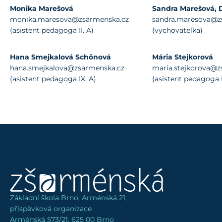
Monika Marešová
Sandra Marešová, D
monika.maresova@zsarmenska.cz
sandra.maresova@z
(asistent pedagoga II. A)
(vychovatelka)
Hana Smejkalová Schönová
Mária Stejkorová
hana.smejkalova@zsarmenska.cz
maria.stejkorova@z
(asistent pedagoga IX. A)
(asistent pedagoga I
Základní škola Brno, Arménská 21,
příspěvková organizace
Arménská 573/21, 625 00 Brno