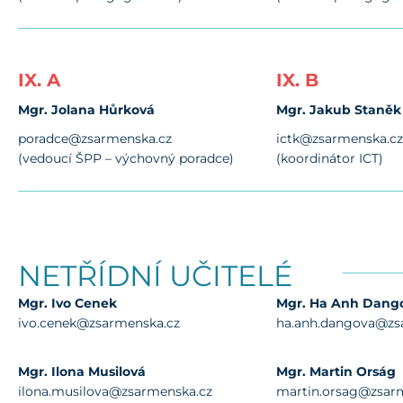
IX. A
IX. B
Mgr. Jolana Hůrková
Mgr. Jakub Staněk
poradce@zsarmenska.cz
ictk@zsarmenska.cz
(vedoucí ŠPP – výchovný poradce)
(koordinátor ICT)
NETŘÍDNÍ UČITELÉ
Mgr. Ivo Cenek
Mgr. Ha Anh Dang
ivo.cenek@zsarmenska.cz
ha.anh.dangova@zs
Mgr. Ilona Musilová
Mgr. Martin Orság
ilona.musilova@zsarmenska.cz
martin.orsag@zsar