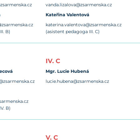
zsarmenska.cz
vanda.lizalova@zsarmenska.cz
á
Kateřina Valentová
zsarmenska.cz
katerina.valentova@zsarmenska.cz
I. B)
(asistent pedagoga III. C)
IV. C
lecová
Mgr. Lucie Hubená
a@zsarmenska.cz
lucie.hubena@zsarmenska.cz
sarmenska.cz
V. B)
V. C