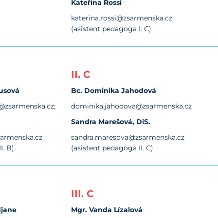
Kateřina Rossi
katerina.rossi@zsarmenska.cz
(asistent pedagoga I. C)
II. C
tusová
Bc. Dominika Jahodová
@zsarmenska.cz;
dominika.jahodova@zsarmenska.cz
Sandra Marešová, DiS.
sarmenska.cz
sandra.maresova@zsarmenska.cz
I. B)
(asistent pedagoga II. C)
III. C
djane
Mgr. Vanda Lízalová