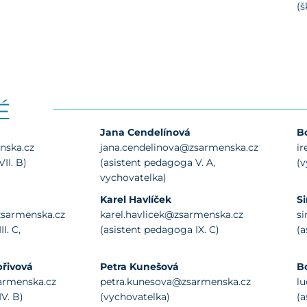
(š
É
Jana Cendelínová
Bc
nska.cz
jana.cendelinova@zsarmenska.cz
i
II. B)
(asistent pedagoga V. A,
(v
vychovatelka)
Karel Havlíček
S
zsarmenska.cz
karel.havlicek@zsarmenska.cz
s
I. C,
(asistent pedagoga IX. C)
(a
přivová
Petra Kunešová
B
armenska.cz
petra.kunesova@zsarmenska.cz
l
V. B)
(vychovatelka)
(a