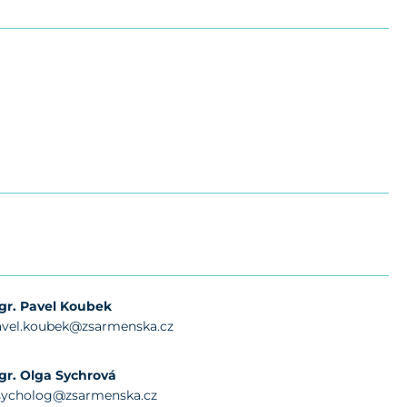
gr. Pavel Koubek
avel.koubek@zsarmenska.cz
gr. Olga Sychrová
sycholog@zsarmenska.cz