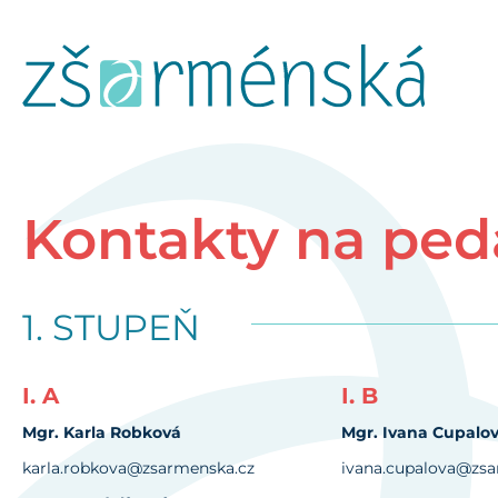
Kontakty na ped
1. STUPEŇ
I. A
I. B
Mgr. Karla Robková
Mgr. Ivana Cupalo
karla.robkova@zsarmenska.cz
ivana.cupalova@zsa