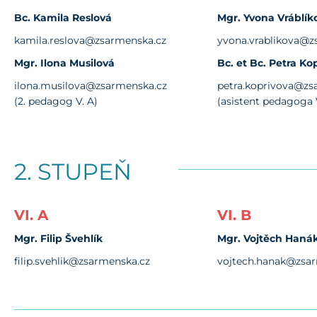
Bc. Kamila Reslová
Mgr. Yvona Vráblík
kamila.reslova@zsarmenska.cz
yvona.vrablikova@z
Mgr. Ilona Musilová
Bc. et Bc. Petra Ko
ilona.musilova@zsarmenska.cz
petra.koprivova@zs
(2. pedagog V. A)
(asistent pedagoga 
2. STUPEŇ
VI. A
VI. B
Mgr. Filip Švehlík
Mgr. Vojtěch Haná
filip.svehlik@zsarmenska.cz
vojtech.hanak@zsa