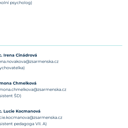
kolní psycholog)
. Irena Cinádrová
rena.novakova@zsarmenska.cz
ychovatelka)
imona Chmelková
imona.chmelkova@zsarmenska.cz
sistent ŠD)
c. Lucie Kocmanová
ucie.kocmanova@zsarmenska.cz
sistent pedagoga VII. A)