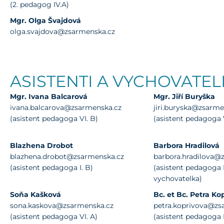
(2. pedagog IV.A)
Mgr. Olga Švajdová
olga.svajdova@zsarmenska.cz
ASISTENTI A VYCHOVATEL
Mgr. Ivana Balcarová
Mgr. Jiří Buryška
ivana.balcarova@zsarmenska.cz
jiri.buryska@zsarme
(asistent pedagoga VI. B)
(asistent pedagoga V
Blazhena Drobot
Barbora Hradilová
blazhena.drobot@zsarmenska.cz
barbora.hradilova@
(asistent pedagoga I. B)
(asistent pedagoga II
vychovatelka)
Soňa Kašková
Bc. et Bc. Petra Ko
sona.kaskova@zsarmenska.cz
petra.koprivova@zs
(asistent pedagoga VI. A)
(asistent pedagoga I