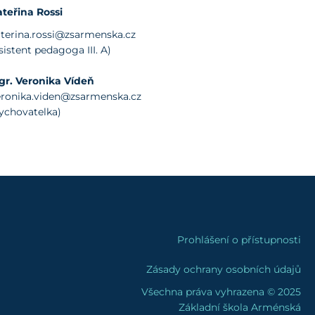
teřina Rossi
terina.rossi@zsarmenska.cz
sistent pedagoga III. A)
gr. Veronika Vídeň
eronika.viden@zsarmenska.cz
ychovatelka)
Prohlášení o přístupnosti
Zásady ochrany osobních údajů
Všechna práva vyhrazena © 2025
Základní škola Arménská