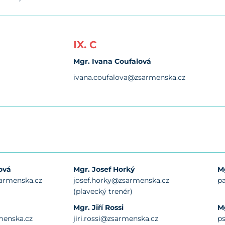
IX. C
Mgr. Ivana Coufalová
ivana.coufalova@zsarmenska.cz
ová
Mgr. Josef Horký
M
armenska.cz
josef.horky@zsarmenska.cz
p
(plavecký trenér)
Mgr. Jiří Rossi
M
menska.cz
jiri.rossi@zsarmenska.cz
p