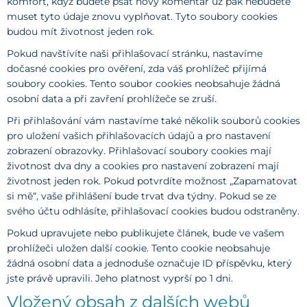
komfort, když budete psát nový komentář už pak nebudete
muset tyto údaje znovu vyplňovat. Tyto soubory cookies
budou mít životnost jeden rok.
Pokud navštívíte naši přihlašovací stránku, nastavíme
dočasné cookies pro ověření, zda váš prohlížeč přijímá
soubory cookies. Tento soubor cookies neobsahuje žádná
osobní data a při zavření prohlížeče se zruší.
Při přihlašování vám nastavíme také několik souborů cookies
pro uložení vašich přihlašovacích údajů a pro nastavení
zobrazení obrazovky. Přihlašovací soubory cookies mají
životnost dva dny a cookies pro nastavení zobrazení mají
životnost jeden rok. Pokud potvrdíte možnost „Zapamatovat
si mě“, vaše přihlášení bude trvat dva týdny. Pokud se ze
svého účtu odhlásíte, přihlašovací cookies budou odstraněny.
Pokud upravujete nebo publikujete článek, bude ve vašem
prohlížeči uložen další cookie. Tento cookie neobsahuje
žádná osobní data a jednoduše označuje ID příspěvku, který
jste právě upravili. Jeho platnost vyprší po 1 dni.
Vložený obsah z dalších webů