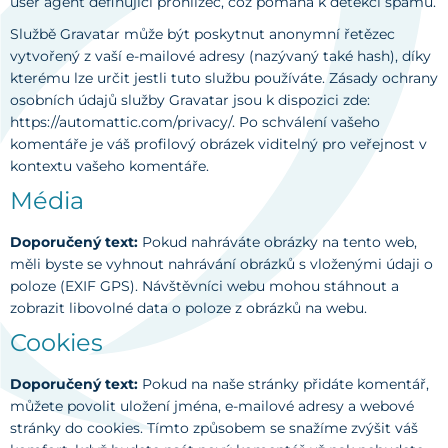
user agent definující prohlížeč, což pomáhá k detekci spamu.
Službě Gravatar může být poskytnut anonymní řetězec
vytvořený z vaší e-mailové adresy (nazývaný také hash), díky
kterému lze určit jestli tuto službu používáte. Zásady ochrany
osobních údajů služby Gravatar jsou k dispozici zde:
https://automattic.com/privacy/. Po schválení vašeho
komentáře je váš profilový obrázek viditelný pro veřejnost v
kontextu vašeho komentáře.
Média
Doporučený text:
Pokud nahráváte obrázky na tento web,
měli byste se vyhnout nahrávání obrázků s vloženými údaji o
poloze (EXIF GPS). Návštěvníci webu mohou stáhnout a
zobrazit libovolné data o poloze z obrázků na webu.
Cookies
Doporučený text:
Pokud na naše stránky přidáte komentář,
můžete povolit uložení jména, e-mailové adresy a webové
stránky do cookies. Tímto způsobem se snažíme zvýšit váš