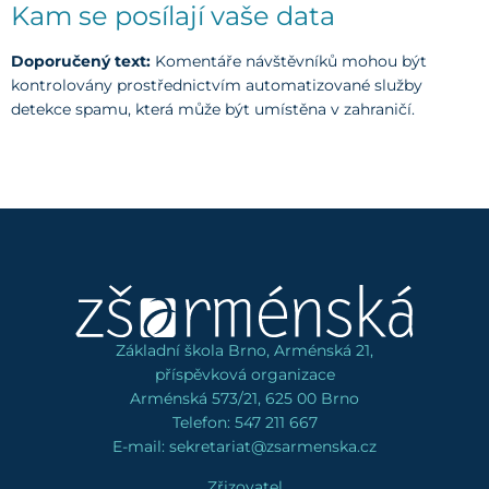
Kam se posílají vaše data
Doporučený text:
Komentáře návštěvníků mohou být
kontrolovány prostřednictvím automatizované služby
detekce spamu, která může být umístěna v zahraničí.
Základní škola Brno, Arménská 21,
příspěvková organizace
Arménská 573/21, 625 00 Brno
Telefon: 547 211 667
E-mail: sekretariat@zsarmenska.cz
Zřizovatel