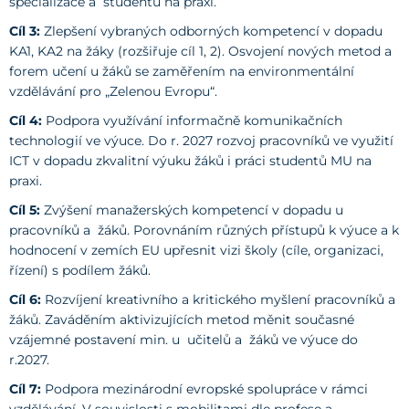
specializace a studentů na praxi.
Cíl 3:
Zlepšení vybraných odborných kompetencí v dopadu
KA1, KA2 na žáky (rozšiřuje cíl 1, 2). Osvojení nových metod a
forem učení u žáků se zaměřením na environmentální
vzdělávání pro „Zelenou Evropu“.
Cíl 4:
Podpora využívání informačně komunikačních
technologií ve výuce. Do r. 2027 rozvoj pracovníků ve využití
ICT v dopadu zkvalitní výuku žáků i práci studentů MU na
praxi.
Cíl 5:
Zvýšení manažerských kompetencí v dopadu u
pracovníků a žáků. Porovnáním různých přístupů k výuce a k
hodnocení v zemích EU upřesnit vizi školy (cíle, organizaci,
řízení) s podílem žáků.
Cíl 6:
Rozvíjení kreativního a kritického myšlení pracovníků a
žáků. Zaváděním aktivizujících metod měnit současné
vzájemné postavení min. u učitelů a žáků ve výuce do
r.2027.
Cíl 7:
Podpora mezinárodní evropské spolupráce v rámci