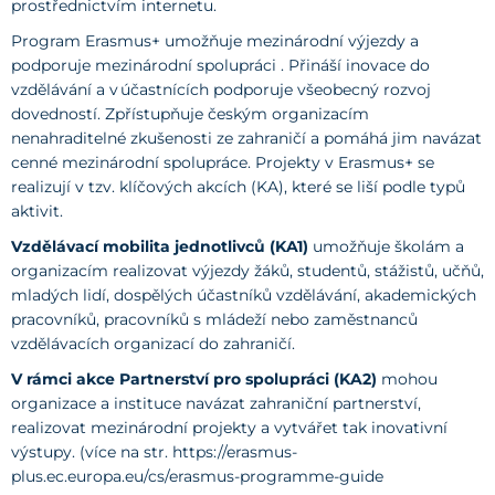
prostřednictvím internetu.
Program Erasmus+ umožňuje mezinárodní výjezdy a
podporuje mezinárodní spolupráci . Přináší inovace do
vzdělávání a v účastnících podporuje všeobecný rozvoj
dovedností. Zpřístupňuje českým organizacím
nenahraditelné zkušenosti ze zahraničí a pomáhá jim navázat
cenné mezinárodní spolupráce. Projekty v Erasmus+ se
realizují v tzv. klíčových akcích (KA), které se liší podle typů
aktivit.
Vzdělávací mobilita jednotlivců (KA1)
umožňuje školám a
organizacím realizovat výjezdy žáků, studentů, stážistů, učňů,
mladých lidí, dospělých účastníků vzdělávání, akademických
pracovníků, pracovníků s mládeží nebo zaměstnanců
vzdělávacích organizací do zahraničí.
V rámci akce Partnerství pro spolupráci (KA2)
mohou
organizace a instituce navázat zahraniční partnerství,
realizovat mezinárodní projekty a vytvářet tak inovativní
výstupy. (více na str. https://erasmus-
plus.ec.europa.eu/cs/erasmus-programme-guide