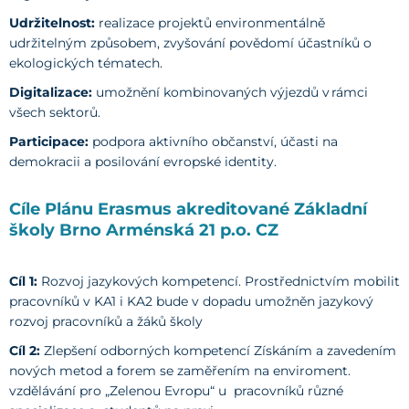
Udržitelnost:
realizace projektů environmentálně
udržitelným způsobem, zvyšování povědomí účastníků o
ekologických tématech.
Digitalizace:
umožnění kombinovaných výjezdů v rámci
všech sektorů.
Participace:
podpora aktivního občanství, účasti na
demokracii a posilování evropské identity.
Cíle Plánu Erasmus akreditované Základní
školy Brno Arménská 21 p.o. CZ
Cíl 1:
Rozvoj jazykových kompetencí. Prostřednictvím mobilit
pracovníků v KA1 i KA2 bude v dopadu umožněn jazykový
rozvoj pracovníků a žáků školy
Cíl 2:
Zlepšení odborných kompetencí Získáním a zavedením
nových metod a forem se zaměřením na enviroment.
vzdělávání pro „Zelenou Evropu“ u pracovníků různé