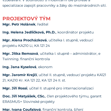
vzdělávání. V souvislosti s mobilitami dle profese a
specializace zapojit pracovníky a žáky do mezinárodních sítí.
PROJEKTOVÝ TÝM
Mgr. Petr Holánek
, ředitel
Ing. Helena Jedličková, Ph.D.
, koordinátor projektu
Mgr. Alena Procházková
, učitelka I. stupně, vedoucí
projektu KA210 Li, KA 121 24
Mgr. Jitka Remsová
, učitelka I. stupně – administrátor, e
Twinning. finanční kontrola
Ing. Jana Kyselová
, ekonom
Mgr. Jaromír Krejčí
, učitel II. stupně, vedoucí projektu KA121
21, KA210 Kr. KA 121 22, KA 121 24 II. st.
Mgr. Jiří Rossi
, učitel II. stupně pro internacionalizaci
Doc. Jiří Matyášek, CSc.
, člen projektového týmu, garant
ERASMUS+ Slovinské projekty
Mgr. Ivana Coufalová
, finanční kontrola, šíření