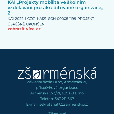
KA1 „Projekty mobilita ve školním
vzdělávání pro akreditované organizace„
2
KA1-2022-1-CZ01-KA121_SCH-000054199 PROJEKT
ÚSPĚŠNĚ UKONČEN
zobrazit více >>
Základní škola Brno, Arménská 21,
příspěvková organizace
Arménská 573/21, 625 00 Brno
Telefon: 547 211 667
E-mail: sekretariat@zsarmenska.cz
Zřizovatel