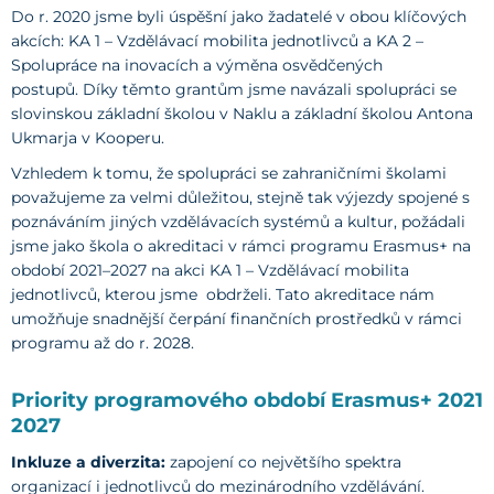
Do r. 2020 jsme byli úspěšní jako žadatelé v obou klíčových
akcích: KA 1 – Vzdělávací mobilita jednotlivců a KA 2 –
Spolupráce na inovacích a výměna osvědčených
postupů. Díky těmto grantům jsme navázali spolupráci se
slovinskou základní školou v Naklu a základní školou Antona
Ukmarja v Kooperu.
Vzhledem k tomu, že spolupráci se zahraničními školami
považujeme za velmi důležitou, stejně tak výjezdy spojené s
poznáváním jiných vzdělávacích systémů a kultur, požádali
jsme jako škola o akreditaci v rámci programu Erasmus+ na
období 2021–2027 na akci KA 1 – Vzdělávací mobilita
jednotlivců, kterou jsme obdrželi. Tato akreditace nám
umožňuje snadnější čerpání finančních prostředků v rámci
programu až do r. 2028.
Priority programového období Erasmus+ 2021
2027
Inkluze a diverzita:
zapojení co největšího spektra
organizací i jednotlivců do mezinárodního vzdělávání.