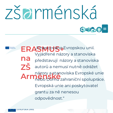
ERASMUS+
„Financováno Evropskou unií.
Vyjádřené názory a stanoviska
na
představují názory a stanoviska
ZŠ
autorů a nemusí nutně odrážet
názory a stanoviska Evropské unie
Arménské
nebo Domu zahraniční spolupráce.
Evropská unie ani poskytovatel
grantu za ně nenesou
odpovědnost.“