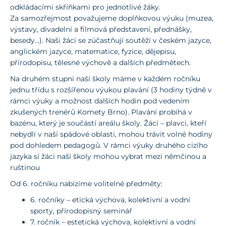
odkládacími skříňkami pro jednotlivé žáky.
Za samozřejmost považujeme doplňkovou výuku (muzea,
výstavy, divadelní a filmová představení, přednášky,
besedy…). Naši žáci se zúčastňují soutěží v českém jazyce,
anglickém jazyce, matematice, fyzice, dějepisu,
přírodopisu, tělesné výchově a dalších předmětech.
Na druhém stupni naší školy máme v každém ročníku
jednu třídu s rozšířenou výukou plavání (3 hodiny týdně v
rámci výuky a možnost dalších hodin pod vedením
zkušených trenérů Komety Brno). Plavání probíhá v
bazénu, který je součástí areálu školy. Žáci – plavci, kteří
nebydlí v naší spádové oblasti, mohou trávit volné hodiny
pod dohledem pedagogů. V rámci výuky druhého cizího
jazyka si žáci naší školy mohou vybrat mezi němčinou a
ruštinou
Od 6. ročníku nabízíme volitelné předměty:
6. ročníky – etická výchova, kolektivní a vodní
sporty, přírodopisný seminář
7. ročník – estetická výchova, kolektivní a vodní