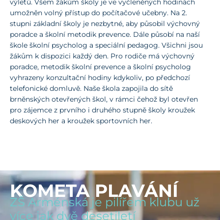
výletů. Všem žákům školy je ve vyčleněných hodinách
umožněn volný přístup do počítačové učebny. Na 2.
stupni základní školy je nezbytné, aby působil výchovný
poradce a školní metodik prevence. Dále působí na naší
škole školní psycholog a speciální pedagog. Všichni jsou
žákům k dispozici každý den. Pro rodiče má výchovný
poradce, metodik školní prevence a školní psycholog
vyhrazeny konzultační hodiny kdykoliv, po předchozí
telefonické domluvě. Naše škola zapojila do sítě
brněnských otevřených škol, v rámci čehož byl otevřen
pro zájemce z prvního i druhého stupně školy kroužek
deskových her a kroužek sportovních her.
KOMETA PLAVÁNÍ
ZŠ Arménská je pilířem klubu už
více jak dvě desetiletí