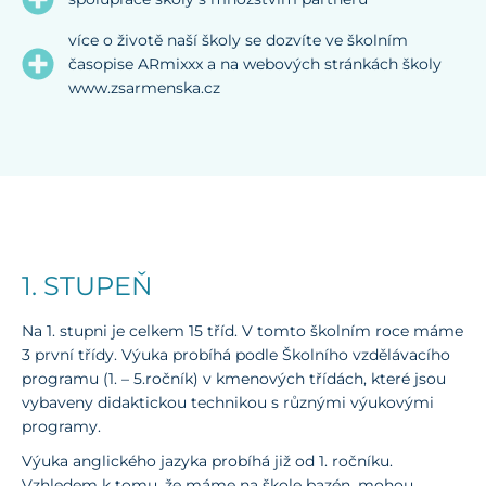
více o životě naší školy se dozvíte ve školním
časopise ARmixxx a na webových stránkách školy
www.zsarmenska.cz
1. STUPEŇ
Na 1. stupni je celkem 15 tříd. V tomto školním roce máme
3 první třídy. Výuka probíhá podle Školního vzdělávacího
programu (1. – 5.ročník) v kmenových třídách, které jsou
vybaveny didaktickou technikou s různými výukovými
programy.
Výuka anglického jazyka probíhá již od 1. ročníku.
Vzhledem k tomu, že máme na škole bazén, mohou