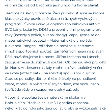
všichni žáci již od 1. ročníku jednu hodinu týdně plavat.
Jezdíme na školy v přírodě. Žáci prvního stupně se kromě
klasické výuky pravidelně účastní různých výukových
programů. Školní učivo je doplňováno nabídkou aktivit
SVČ Lány, Lužánky, DDM a preventivními programy pro
žáky (besedy s policií, šikana, drogy). Zapojujeme se do
matematických soutěží – Matematická olympiáda,
Klokánek, Pangea. Pořádáme a sami se zúčastníme
mnoha sportovních soutěží, zaměřených nejen na plavání.
Rádi navštěvujeme Knihovnu Jiřího Mahena na Lánech,
zapojujeme se do různých soutěží. Oblíbenou akcí pro děti
je „Noc s Andersenem“, kdy mohou trávit společný večer
ve škole (vždy z pátku na sobotu) spolu s vyučujícími.
Čtou se pohádky, děti plní různé úkoly na pohádkové
cestě, mohou si vybrat z různých dílen, kde spolu něco
tvoří. Jde vždy o nezapomenutelný zážitek.
Výborná je spolupráce s mateřskými školami v
Bohunicích. Předškoláci z MŠ Pohádka zasednou
několikrát do roka jako žáci do lavic, aby si vyzkoušeli, jaké