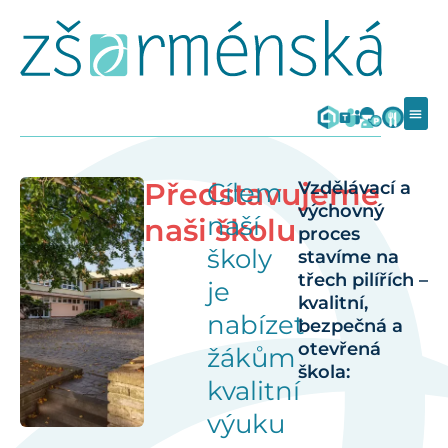
Představujeme
Cílem
Vzdělávací a
výchovný
naší
naši školu
proces
školy
stavíme na
třech pilířích –
je
kvalitní,
nabízet
bezpečná a
otevřená
žákům
škola:
kvalitní
výuku