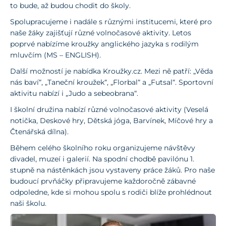
to bude, až budou chodit do školy.
Spolupracujeme i nadále s různými institucemi, které pro
naše žáky zajišťují různé volnočasové aktivity. Letos
poprvé nabízíme kroužky anglického jazyka s rodilým
mluvčím (MS – ENGLISH).
Další možností je nabídka Kroužky.cz. Mezi ně patří: „Věda
nás baví“, „Taneční kroužek“, „Florbal“ a „Futsal“. Sportovní
aktivitu nabízí i „Judo a sebeobrana“.
I školní družina nabízí různé volnočasové aktivity (Veselá
notička, Deskové hry, Dětská jóga, Barvínek, Míčové hry a
Čtenářská dílna).
Během celého školního roku organizujeme návštěvy
divadel, muzeí i galerií. Na spodní chodbě pavilónu 1.
stupně na nástěnkách jsou vystaveny práce žáků. Pro naše
budoucí prvňáčky připravujeme každoročně zábavné
odpoledne, kde si mohou spolu s rodiči blíže prohlédnout
naši školu.