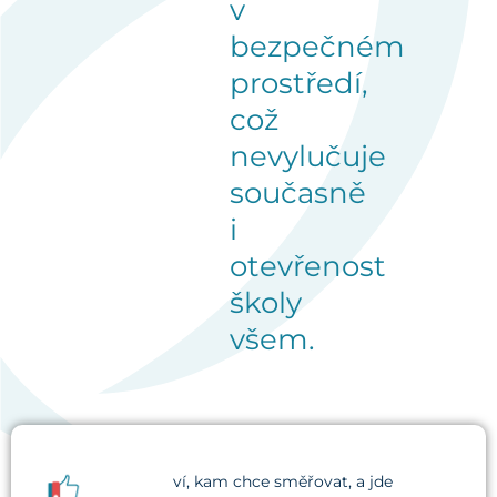
v
bezpečném
prostředí,
což
nevylučuje
současně
i
otevřenost
školy
všem.
ví, kam chce směřovat, a jde