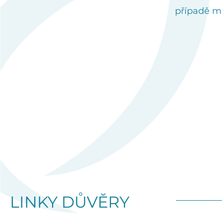
případě mů
LINKY DŮVĚRY