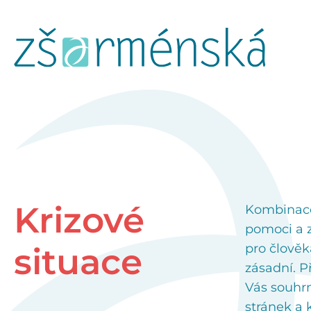
Krizové
Kombinace
pomoci a z
situace
pro člověka
zásadní. P
Vás souhr
stránek a 