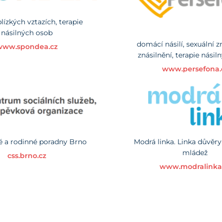
blízkých vztazích, terapie
násilných osob
domácí násilí, sexuální z
www.spondea.cz
znásilnění, terapie nási
www.persefona.
é a rodinné poradny Brno
Modrá linka. Linka důvěry
mládež
css.brno.cz
www.modralinka