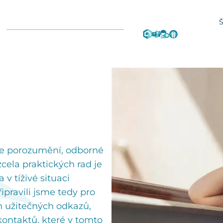
 porozumění, odborné
cela praktických rad je
 v tíživé situaci
řipravili jsme tedy pro
n užitečných odkazů,
kontaktů, které v tomto