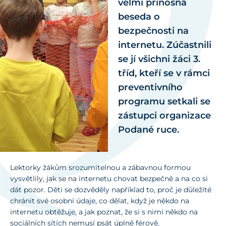
velmi přínosná
beseda o
bezpečnosti na
internetu. Zúčastnili
se jí všichni žáci 3.
tříd, kteří se v rámci
preventivního
programu setkali se
zástupci organizace
Podané ruce.
Lektorky žákům srozumitelnou a zábavnou formou
vysvětlily, jak se na internetu chovat bezpečně a na co si
dát pozor. Děti se dozvěděly například to, proč je důležité
chránit své osobní údaje, co dělat, když je někdo na
internetu obtěžuje, a jak poznat, že si s nimi někdo na
sociálních sítích nemusí psát úplně férově.