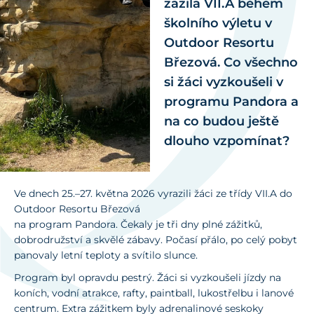
zažila VII.A během
školního výletu v
Outdoor Resortu
Březová. Co všechno
si žáci vyzkoušeli v
programu Pandora a
na co budou ještě
dlouho vzpomínat?
Ve dnech 25.–27. května 2026 vyrazili žáci ze třídy VII.A do
Outdoor Resortu Březová
na program Pandora. Čekaly je tři dny plné zážitků,
dobrodružství a skvělé zábavy. Počasí přálo, po celý pobyt
panovaly letní teploty a svítilo slunce.
Program byl opravdu pestrý. Žáci si vyzkoušeli jízdy na
koních, vodní atrakce, rafty, paintball, lukostřelbu i lanové
centrum. Extra zážitkem byly adrenalinové seskoky