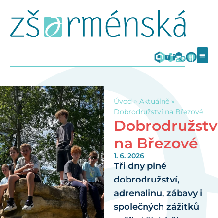
Úvod
»
Aktuálně
»
Dobrodružství na Březové
Dobrodružstv
na Březové
1. 6. 2026
Tři dny plné
dobrodružství,
adrenalinu, zábavy i
společných zážitků