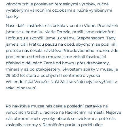
vánoční trh je proslaven řemeslnými výrobky, ručně
vyráběnými vánočními ozdobami a ručně vyráběnými
šperky.
Naše další zastávka nás čekala v centru Vídně. Procházeli
jsme se u pomníku Marie Terezie, prošli jsme nádvořím
Hofburgu a skončili jsme u chrámu Stephansdom. Tady
jsme si dali krátkou pauzu na oběd, abychom se posilnili,
protože nás čekala návštěva Přírodovědného muzea. Zde
pod jednou střechou muzea jsme získali fascinující
přehled o dějinách Země od hmyzu přes drahokamy,
minerály až po ptakoještěry. Skvostem sbírky v muzeu je
29 500 let stará a pouhých 11 centimetrů vysoká
Willendorfská Venuše. Naši žáci se však nejvíce vyřádili v
sekci dinosaurů.
Po návštěvě muzea nás čekala poslední zastávka na
vánočních trzích u radnice na Radničním náměstí. Nejprve
nás ohromil metr vysoký oblouk se svíčkami a poté nás
zaslepily stromy v Radničním parku a podél ulice