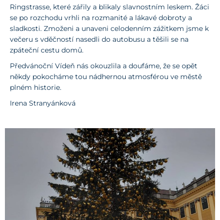
Ringstrasse, které zářily a blikaly slavnostním leskem. Žáci
se po rozchodu vrhli na rozmanité a lákavé dobroty a
sladkosti. Zmoženi a unaveni celodenním zážitkem jsme k
večeru s vděčností nasedli do autobusu a těšili se na
zpáteční cestu domů.
Předvánoční Vídeň nás okouzlila a doufáme, že se opět
někdy pokocháme tou nádhernou atmosférou ve městě
plném historie.
Irena Stranyánková