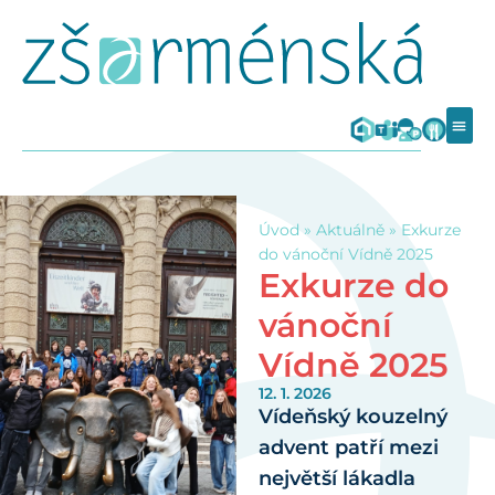
Úvod
»
Aktuálně
»
Exkurze
do vánoční Vídně 2025
Exkurze do
vánoční
Vídně 2025
12. 1. 2026
Vídeňský kouzelný
advent patří mezi
největší lákadla