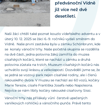
předvánoční Vídně
již více než dvě
desetiletí.
Naši žáci chtěli také poznat kouzlo vídeňského adventu a v
úterý 10. 12. 2025 se žáci 6.-9. ročníků vydali směrem do
Vídně. Naše první zastávka byla u zámku Schönbrunn, kde
se konaly vánoční trhy. Naše početná skupina se rozdělila
na dvě části, jedna polovina žáků zamířila do muzea
císařských kočárů, které se nachází u zámku a druhá
polovina zůstala na trzích. Muzeum císařských kočárů nás
uchvátilo svojí krásou a velkolepostí. Dozvěděli jsme se, že
se jedná se vozový park nejen císařské rodiny, ale i členů
rakouského dvora. V muzeu se nachází asi 60 vozů, kočáry
Marie Terezie, císaře Františka Josefa nebo Napoleona.
Nejvíce se nám líbily kočáry rakouské císařovny Sissi.
Vánoční trhy nás přilákaly vůní čerstvě upečených
vanilkových rohlíčků a vánočního punče. Právě tento