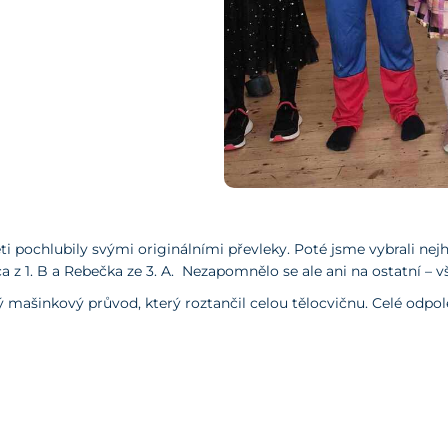
hlubily svými originálními převleky. Poté jsme vybrali nejh
 Venca z 1. B a Rebečka ze 3. A. Nezapomnělo se ale ani na ostatní 
kový průvod, který roztančil celou tělocvičnu. Celé odpoledne