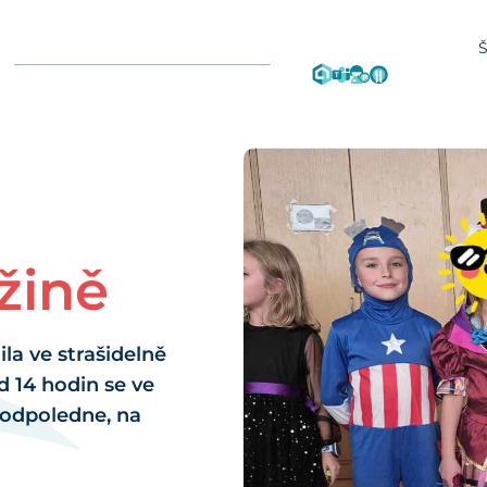
žině
ila ve strašidelně
 14 hodin se ve
 odpoledne, na