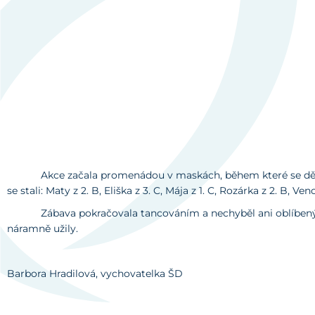
Akce začala promenádou v maskách, během které se děti poc
se stali: Maty z 2. B, Eliška z 3. C, Mája z 1. C, Rozárka z 2. B,
Zábava pokračovala tancováním a nechyběl ani oblíbený mašin
náramně užily.
Barbora Hradilová, vychovatelka ŠD