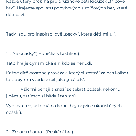
Každé úterý probíhá pro družinové děti kroužek „Míčové
hry“. Hrajeme spoustu pohybových a míčových her, které
děti baví.
Tady jsou pro inspiraci dvě „pecky“, které děti milují.
1. „ Na ocásky“( Honička s taktikou).
Tato hra je dynamická a nikdo se nenudí.
Každé dítě dostane provázek, který si zastrčí za pas kalhot
tak, aby mu vzadu visel jako „ocásek“.
Všichni běhají a snaží se sebrat ocásek někomu
jinému, zatímco si hlídají ten svůj.
Vyhrává ten, kdo má na konci hry nejvíce ukořistěných
ocásků.
2. „Zmatená auta“. (Reakční hra).