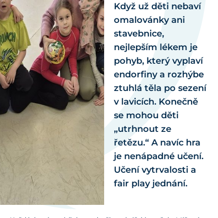
Když už děti nebaví
omalovánky ani
stavebnice,
nejlepším lékem je
pohyb, který vyplaví
endorfiny a rozhýbe
ztuhlá těla po sezení
v lavicích. Konečně
se mohou děti
„utrhnout ze
řetězu.“ A navíc hra
je nenápadné učení.
Učení vytrvalosti a
fair play jednání.