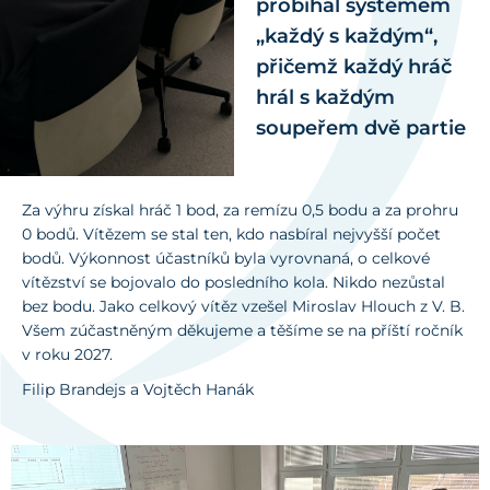
probíhal systémem
„každý s každým“,
přičemž každý hráč
hrál s každým
soupeřem dvě partie
Za výhru získal hráč 1 bod, za remízu 0,5 bodu a za prohru
0 bodů. Vítězem se stal ten, kdo nasbíral nejvyšší počet
bodů. Výkonnost účastníků byla vyrovnaná, o celkové
vítězství se bojovalo do posledního kola. Nikdo nezůstal
bez bodu. Jako celkový vítěz vzešel Miroslav Hlouch z V. B.
Všem zúčastněným děkujeme a těšíme se na příští ročník
v roku 2027.
Filip Brandejs a Vojtěch Hanák