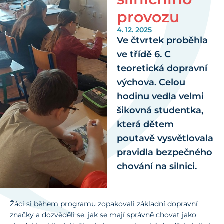
provozu
4. 12. 2025
Ve čtvrtek proběhla
ve třídě 6. C
teoretická dopravní
výchova. Celou
hodinu vedla velmi
šikovná studentka,
která dětem
poutavě vysvětlovala
pravidla bezpečného
chování na silnici.
Žáci si během programu zopakovali základní dopravní
značky a dozvěděli se, jak se mají správně chovat jako