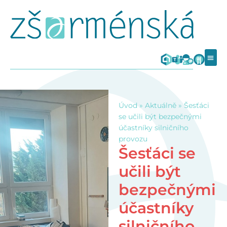
Úvod
»
Aktuálně
»
Šesťáci
se učili být bezpečnými
účastníky silničního
provozu
Šesťáci se
učili být
bezpečnými
účastníky
silničního