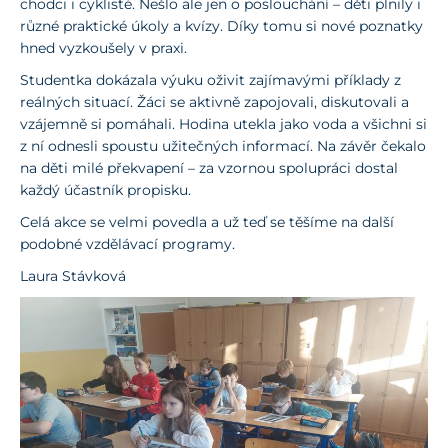
chodci i cyklisté. Nešlo ale jen o poslouchání – děti plnily i
různé praktické úkoly a kvízy. Díky tomu si nové poznatky
hned vyzkoušely v praxi.
Studentka dokázala výuku oživit zajímavými příklady z
reálných situací. Žáci se aktivně zapojovali, diskutovali a
vzájemně si pomáhali. Hodina utekla jako voda a všichni si
z ní odnesli spoustu užitečných informací. Na závěr čekalo
na děti milé překvapení – za vzornou spolupráci dostal
každý účastník propisku.
Celá akce se velmi povedla a už teď se těšíme na další
podobné vzdělávací programy.
Laura Stávková