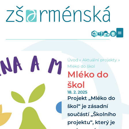
Úvod
»
Aktuální projekty
»
Mléko do škol
Mléko do
škol
18. 2. 2025
Projekt „Mléko do
škol“ je zásadní
součástí „Školního
projektu“, který je