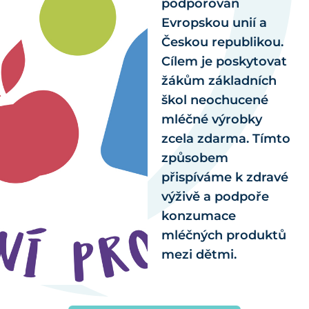
podporován
Evropskou unií a
Českou republikou.
Cílem je poskytovat
žákům základních
škol neochucené
mléčné výrobky
zcela zdarma. Tímto
způsobem
přispíváme k zdravé
výživě a podpoře
konzumace
mléčných produktů
mezi dětmi.