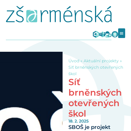
Úvod
»
Aktuální projekty
»
Síť brněnských otevřených
škol
Síť
brněnských
otevřených
škol
18. 2. 2025
SBOŠ je projekt