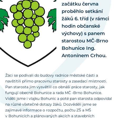
začátku června
proběhlo setkání
žáků 6. tříd (v rámci
hodin občanské
výchovy) s panem
starostou MČ-Brno
Bohunice Ing.
Antonínem Crhou.
Žáci se podívali do budovy radnice městské části a
navštítili přímo pracovnu starosty a zasedací místnosti.
Pan starosta jim vysvětlil co obnáší práce starosty, jak
fungují obecně Bohunice a rada MČ -Brno Bohunice.
Viděli jsme i vlajku Bohunic a poté pan starosta odpovídal
na různé všetečné dotazy žáků. Dozvěděli jsme se
zajímavé informace o rozpočtu, počtu ZŠ a MŠ
v Bohunicích a plánovaných akcích a stavebních