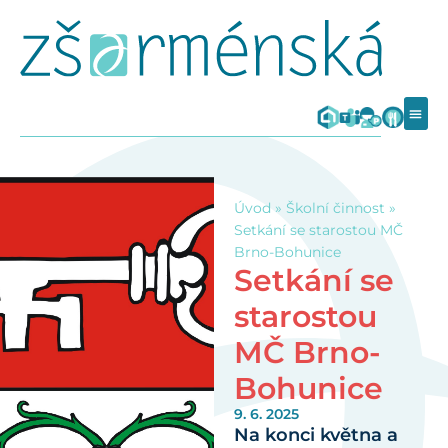
Úvod
»
Školní činnost
»
Setkání se starostou MČ
Brno-Bohunice
Setkání se
starostou
MČ Brno-
Bohunice
9. 6. 2025
Na konci května a