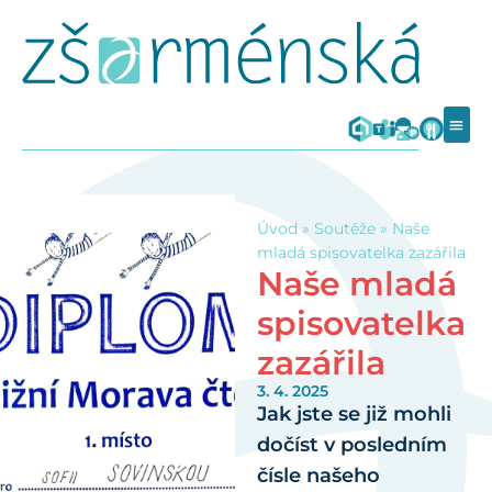
Úvod
»
Soutěže
»
Naše
mladá spisovatelka zazářila
Naše mladá
spisovatelka
zazářila
3. 4. 2025
Jak jste se již mohli
dočíst v posledním
čísle našeho