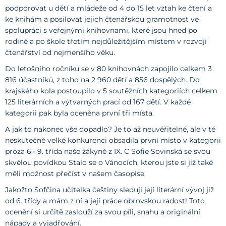
podporovat u dětí a mládeže od 4 do 15 let vztah ke čtení a
ke knihám a posilovat jejich čtenářskou gramotnost ve
spolupráci s veřejnými knihovnami, které jsou hned po
rodině a po škole třetím nejdůležitějším místem v rozvoji
čtenářství od nejmenšího věku.
Do letošního ročníku se v 80 knihovnách zapojilo celkem 3
816 účastníků, z toho na 2 960 dětí a 856 dospělých. Do
krajského kola postoupilo v 5 soutěžních kategoriích celkem
125 literárních a výtvarných prací od 167 dětí. V každé
kategorii pak byla oceněna první tři místa.
A jak to nakonec vše dopadlo? Je to až neuvěřitelné, ale v té
neskutečně velké konkurenci obsadila první místo v kategorii
próza 6.- 9. třída naše žákyně z IX. C Sofie Sovinská se svou
skvělou povídkou Stalo se o Vánocích, kterou jste si již také
měli možnost přečíst v našem časopise.
Jakožto Sofčina učitelka češtiny sleduji její literární vývoj již
od 6. třídy a mám z ní a její práce obrovskou radost! Toto
ocenění si určitě zaslouží za svou píli, snahu a originální
nápady a vyjadřování.