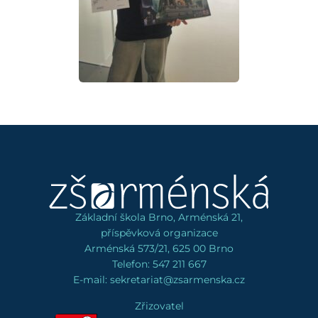
Základní škola Brno, Arménská 21,
příspěvková organizace
Arménská 573/21, 625 00 Brno
Telefon: 547 211 667
E-mail: sekretariat@zsarmenska.cz
Zřizovatel