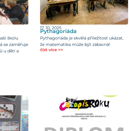
17. 10. 2025
O
Pythagoriáda
naši školu
Pythagoriáda je skvělá příležitost ukázat,
rá se zaměřuje
že matematika může být zábavná!
číst více >>
ů u dětí a