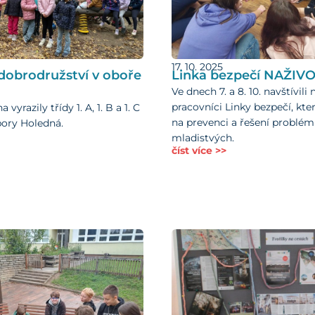
17. 10. 2025
dobrodružství v oboře
Linka bezpečí NAŽIV
Ve dnech 7. a 8. 10. navštívili 
pracovníci Linky bezpečí, kte
 vyrazily třídy 1. A, 1. B a 1. C
na prevenci a řešení problém
bory Holedná.
mladistvých.
číst více >>