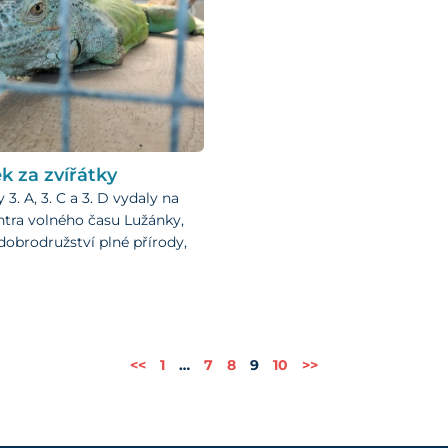
k za zvířátky
y 3. A, 3. C a 3. D vydaly na
ntra volného času Lužánky,
dobrodružství plné přírody,
<<
1
…
7
8
9
10
>>