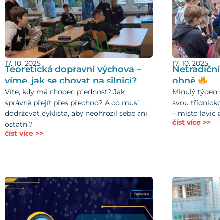
17. 10. 2025
17. 10. 2025
Teoretická dopravní výchova –
Netradiční
víme, jak se chovat na silnici?
ohně
Víte, kdy má chodec přednost? Jak
Minulý týden s
správně přejít přes přechod? A co musí
svou třídnick
dodržovat cyklista, aby neohrozil sebe ani
– místo lavic a
číst více >>
ostatní?
číst více >>