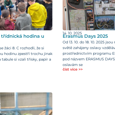
14. 10. 2025
 třídnická hodina u
Erasmus Days 2025
Od 13. 10. do 18. 10. 2025 jso
světě zahájeny oslavy vzdělá
e žáci 8. C rozhodli, že si
prostřednictvím programu
ou hodinu zpestří trochu jinak
pod názvem ERASMUS DAYS 
 tabule si vzali třísky, papír a
oslavám se
číst více >>