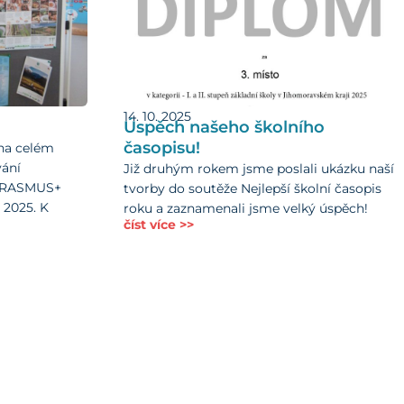
14. 10. 2025
Úspěch našeho školního
časopisu!
u na celém
vání
Již druhým rokem jsme poslali ukázku naší
 ERASMUS+
tvorby do soutěže Nejlepší školní časopis
2025. K
roku a zaznamenali jsme velký úspěch!
číst více >>