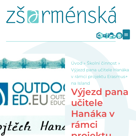
Úvod
»
Školní činnost
»
Výjezd pana učitele Hanáka
v rámci projektu Erasmus+
na Island
Výjezd pana
učitele
Hanáka v
rámci
projektu