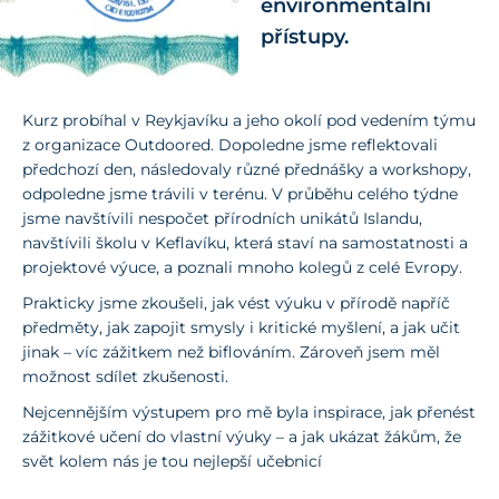
environmentální
přístupy.
Kurz probíhal v Reykjavíku a jeho okolí pod vedením týmu
z organizace Outdoored. Dopoledne jsme reflektovali
předchozí den, následovaly různé přednášky a workshopy,
odpoledne jsme trávili v terénu. V průběhu celého týdne
jsme navštívili nespočet přírodních unikátů Islandu,
navštívili školu v Keflavíku, která staví na samostatnosti a
projektové výuce, a poznali mnoho kolegů z celé Evropy.
Prakticky jsme zkoušeli, jak vést výuku v přírodě napříč
předměty, jak zapojit smysly i kritické myšlení, a jak učit
jinak – víc zážitkem než biflováním. Zároveň jsem měl
možnost sdílet zkušenosti.
Nejcennějším výstupem pro mě byla inspirace, jak přenést
zážitkové učení do vlastní výuky – a jak ukázat žákům, že
svět kolem nás je tou nejlepší učebnicí